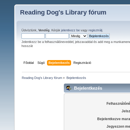
Reading Dog's Library fórum
Üdvözlünk,
Vendég
. Kérjük
jelentkezz be
vagy
regisztrálj
.
Jelentkezz be a felhasználóneveddel, jelszavaddal és add meg a munkamen
hosszát
Főoldal
Súgó
Bejelentkezés
Regisztráció
Reading Dog's Library fórum
»
Bejelentkezés
Bejelentkezés
Felhasználóné
Jels
Bejelentkezve mara
Jegyezzen me