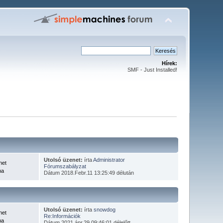
Hírek:
SMF - Just Installed!
Utolsó üzenet:
írta
Administrator
net
Fórumszabályzat
ma
Dátum 2018.Febr.11 13:25:49 délután
Utolsó üzenet:
írta
snowdog
net
Re:Információk
ma
Dátum 2021.ápr.29 09:46:01 délelőtt