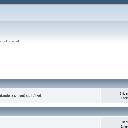
menet hosszát
1 üze
rtandó egyszerű szabályok
1 té
3 üze
1 té