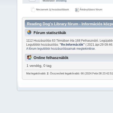
Moderátor:
snowdog
Nincsenek új hozzászólások
Átirányításos fórum
Reading Dog's Library fórum - Információs közp
Fórum statisztikák
1112 Hozzászólás 63 Témában írta 168 Felhasználó. Legújabb
Legutóbbi hozzászólás:
"
Re:Információk
"
( 2021.ápr.29 09:46:
A fórum legutóbbi hozzászólásainak megtekintése.
Online felhasználók
1 vendég, 0 tag
Mai legaktívabb:
2
. Összesített legaktívabb: 66 (2024.Febr.08 23:42:51