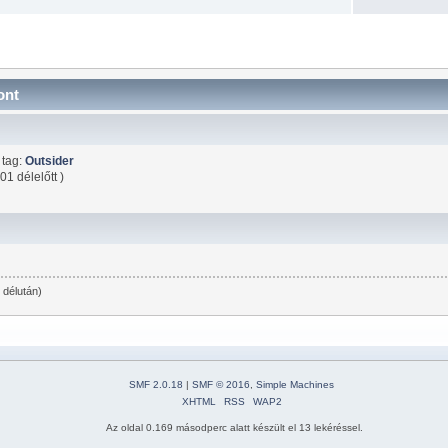
ont
 tag:
Outsider
01 délelőtt )
 délután)
SMF 2.0.18
|
SMF © 2016
,
Simple Machines
XHTML
RSS
WAP2
Az oldal 0.169 másodperc alatt készült el 13 lekéréssel.