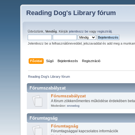
Reading Dog's Library fórum
Üdvözlünk,
Vendég
. Kérjük
jelentkezz be
vagy
regisztrálj
.
Jelentkezz be a felhasználóneveddel, jelszavaddal és add meg a munka
Főoldal
Súgó
Bejelentkezés
Regisztráció
Reading Dog's Library fórum
Fórumszabályzat
Fórumszabályzat
A fórum zökkenőmentes működése érdekében beta
Moderátor:
snowdog
Fórumtagság
Fórumtagság
Fórumtagsággal kapcsolatos információk