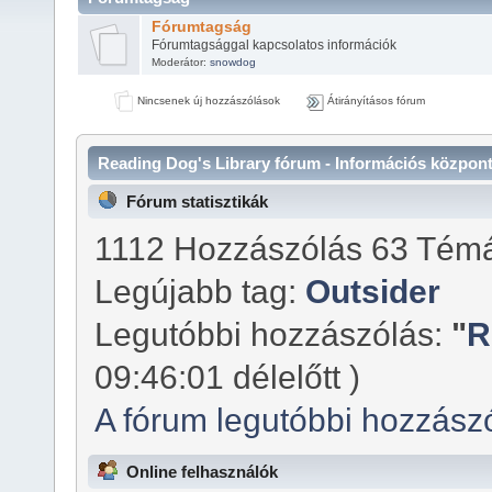
Fórumtagság
Fórumtagsággal kapcsolatos információk
Moderátor:
snowdog
Nincsenek új hozzászólások
Átirányításos fórum
Reading Dog's Library fórum - Információs közpon
Fórum statisztikák
1112 Hozzászólás 63 Témá
Legújabb tag:
Outsider
Legutóbbi hozzászólás:
"
R
09:46:01 délelőtt )
A fórum legutóbbi hozzász
Online felhasználók