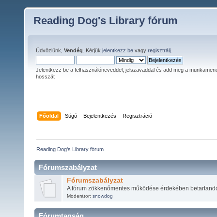
Reading Dog's Library fórum
Üdvözlünk,
Vendég
. Kérjük
jelentkezz be
vagy
regisztrálj
.
Jelentkezz be a felhasználóneveddel, jelszavaddal és add meg a munkamen
hosszát
Főoldal
Súgó
Bejelentkezés
Regisztráció
Reading Dog's Library fórum
Fórumszabályzat
Fórumszabályzat
A fórum zökkenőmentes működése érdekében betartandó
Moderátor:
snowdog
Fórumtagság